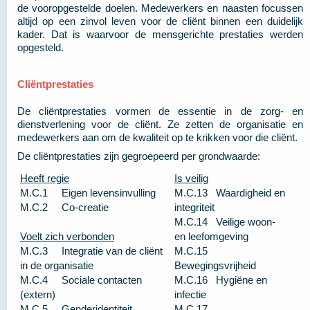
de vooropgestelde doelen. Medewerkers en naasten focussen
altijd op een zinvol leven voor de cliënt binnen een duidelijk
kader. Dat is waarvoor de mensgerichte prestaties werden
opgesteld.
Cliëntprestaties
De cliëntprestaties vormen de essentie in de zorg- en
dienstverlening voor de cliënt. Ze zetten de organisatie en
medewerkers aan om de kwaliteit op te krikken voor die cliënt.
De cliëntprestaties zijn gegroepeerd per grondwaarde:
Heeft regie
Is veilig
M.C.1 Eigen levensinvulling
M.C.13 Waardigheid en
M.C.2 Co-creatie
integriteit
M.C.14 Veilige woon-
Voelt zich verbonden
en leefomgeving
M.C.3 Integratie van de cliënt
M.C.15
in de organisatie
Bewegingsvrijheid
M.C.4 Sociale contacten
M.C.16 Hygiëne en
(extern)
infectie
M.C.5 Genderidentiteit,
M.C.17