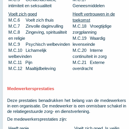
intimiteit en seksualiteit
Geneesmiddelen
Voelt zich goed
Heeft vertrouwen in de
M.C.6 Voelt zich thuis
toekomst
M.C.7 Zinvolle daginvulling
M.C.18 Vroegtijdige
M.C.8 Zingeving, spiritualiteit
zorgplanning
en religie
M.C.19 Waardig
M.C.9 Psychisch welbevinden
levenseinde
M.C.10 Lichamelijk
M.C.20 Interne
welbevinden
continuïteit in zorg
M.C.11 Pijn
M.C.21 Externe
M.C.12 Maaltijdbeleving
overdracht
Medewerkersprestaties
Deze prestaties benadrukken het belang van de medewerkers
in een organisatie. De medewerker is een onmisbare schakel in
de relatiegestuurde zorg- en dienstverlening.
De medewerkersprestaties zijn:
Heeft regie
Voelt zich goed, Is veilig