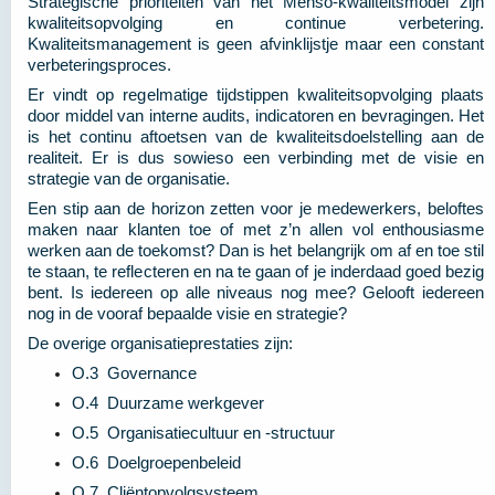
Strategische prioriteiten van het Menso-kwaliteitsmodel zijn
kwaliteitsopvolging en continue verbetering.
Kwaliteitsmanagement is geen afvinklijstje maar een constant
verbeteringsproces.
Er vindt op regelmatige tijdstippen kwaliteitsopvolging plaats
door middel van interne audits, indicatoren en bevragingen. Het
is het continu aftoetsen van de kwaliteitsdoelstelling aan de
realiteit. Er is dus sowieso een verbinding met de visie en
strategie van de organisatie.
Een stip aan de horizon zetten voor je medewerkers, beloftes
maken naar klanten toe of met z’n allen vol enthousiasme
werken aan de toekomst? Dan is het belangrijk om af en toe stil
te staan, te reflecteren en na te gaan of je inderdaad goed bezig
bent. Is iedereen op alle niveaus nog mee? Gelooft iedereen
nog in de vooraf bepaalde visie en strategie?
De overige organisatieprestaties zijn:
O.3 Governance
O.4 Duurzame werkgever
O.5 Organisatiecultuur en -structuur
O.6 Doelgroepenbeleid
O.7 Cliëntopvolgsysteem