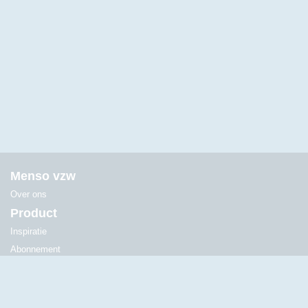
Menso vzw
Over ons
Product
Inspiratie
Abonnement
Begeleiding
Contacteer sales
+32 13 22 86 33